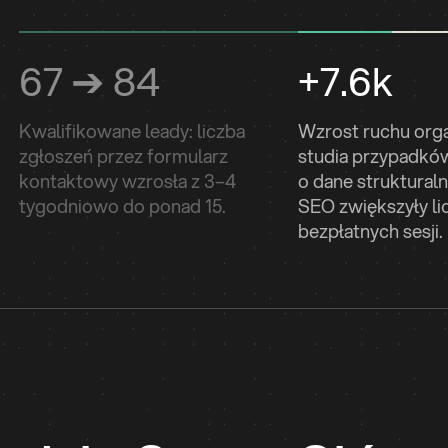
67 ➔ 84
+7.6k
Kwalifikowane leady: liczba
Wzrost ruchu org
zgłoszeń przez formularz
studia przypadk
kontaktowy wzrosła z 3–4
o dane strukturaln
tygodniowo do ponad 15.
SEO zwiększyły li
Select tab
bezpłatnych sesji.
Select tab