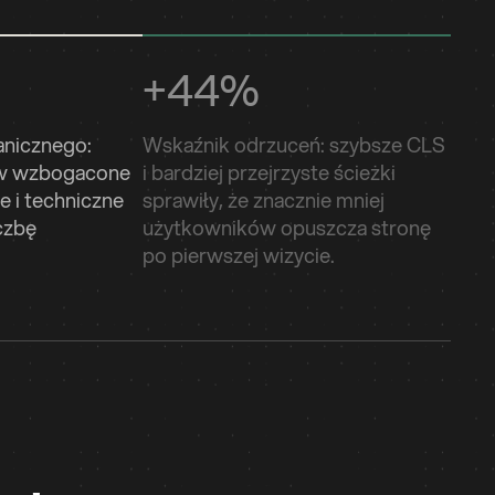
+44%
anicznego:
Wskaźnik odrzuceń: szybsze CLS
ów wzbogacone
i bardziej przejrzyste ścieżki
e i techniczne
sprawiły, że znacznie mniej
czbę
użytkowników opuszcza stronę
po pierwszej wizycie.
Select tab