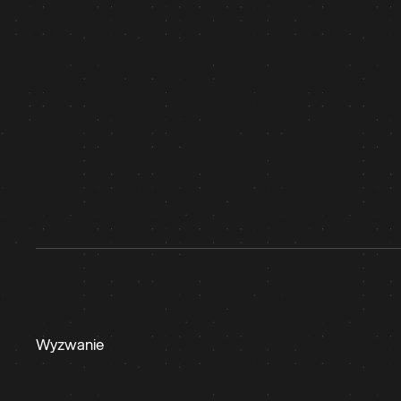
Altaura
Dźwięk, Który Tworzy Atmosferę – Zaprojektowany dla
Wyzwanie