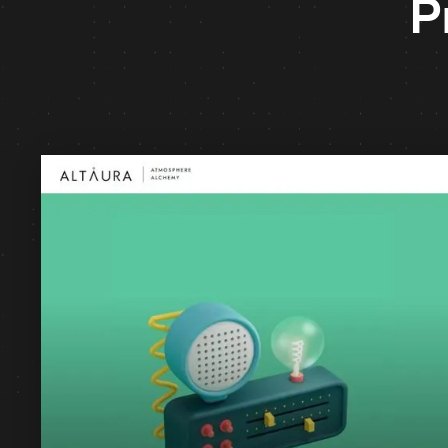
P
Branża
Dźwięk i Muzyka