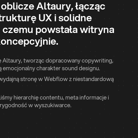
blicze Altaury, łącząc
rukturę UX i solidne
i czemu powstała witryna
koncepcyjnie.
 Altaury, tworząc dopracowany copywriting,
ą emocjonalny charakter sound designu.
ydajną stronę w Webflow z niestandardową
iśmy hierarchię contentu, meta informacje i
wiarygodność w wyszukiwarce.