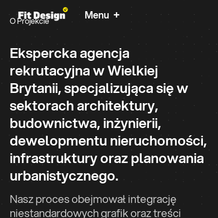
+
Menu
O Projekcie
Consto Group
Ekspercka agencja
Agencja Rekrutacyjna – Łączymy wyjątkowe
rekrutacyjna w Wielkiej
talenty.
Brytanii, specjalizująca się w
sektorach architektury,
budownictwa, inżynierii,
dewelopmentu nieruchomości,
infrastruktury oraz planowania
urbanistycznego.
Nasz proces obejmował integrację
niestandardowych grafik oraz treści