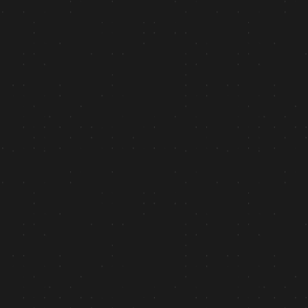
+42%
Wskaźnik odrzuceń: szybkie ładowanie i
zoptymalizowana nawigacja wydłużyły czas
spędzany na stronach.