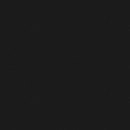
62 ➔ 97
Ruch organiczny: liczba sesji oraz pozycje słów
kluczowych znacząco wzrosły od momentu
uruchomienia strony.
Branża
Ochrony Środowiska
Usługa
Tworzenie Stron Internetowych
Platforma