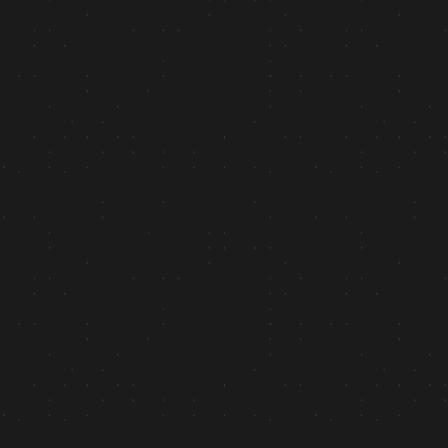
Webflow
+2.4k
Kwalifikowane leady: liczba zgłoszeń przez
formularz kontaktowy wzrosła z 14 do 49
miesięcznie.