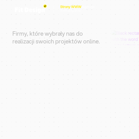
Strony WWW
Agencja
0:31s
Interaktywna
Promo Video
Firmy, które wybrały nas do
realizacji swoich projektów online.
Uzyskaj Wyniki w Ciągu 90 Dni
5-gwiazdkowa Agencja Projektowa
Strony Inte
Dla Samorz