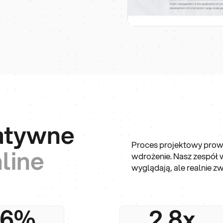
atywne
Proces projektowy prowa
line
wdrożenie. Nasz zespół w
wyglądają, ale realnie zw
76%
2.8x
wiamy na długofalową
Średnio nasi klienci notu
półpracę, bo strona
2,8× wzrost ruchu i konw