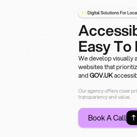
Digital Solutions For Loca
Accessi
Easy To
We develop visually a
websites that prioriti
and
GOV.UK
accessibi
Our agency offers clear pr
transparency and value.
Book A Call