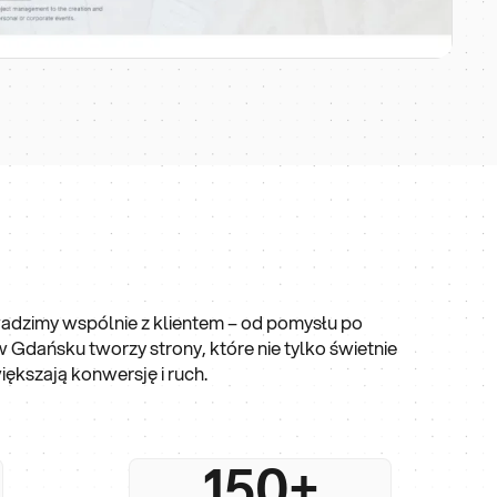
dzimy wspólnie z klientem – od pomysłu po
 Gdańsku tworzy strony, które nie tylko świetnie
iększają konwersję i ruch.
150+
ją nawet
Uruchomiliśmy 150+ stron na
ersji w
platformach takich jak Webflow i