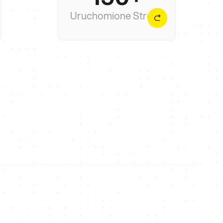
mienia
Shopify, z opiniami na 5 gwiazdek
Uruchomione Strony
— bez chaosu.