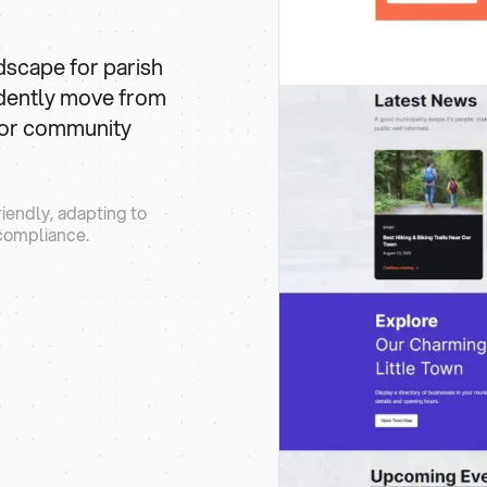
ndscape for parish
idently move from
or community
iendly, adapting to
 compliance.