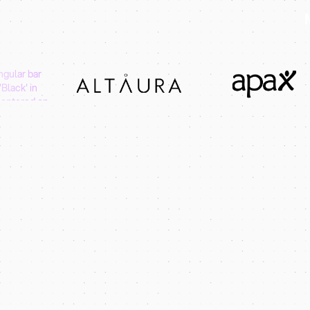
rnetowe
ądów