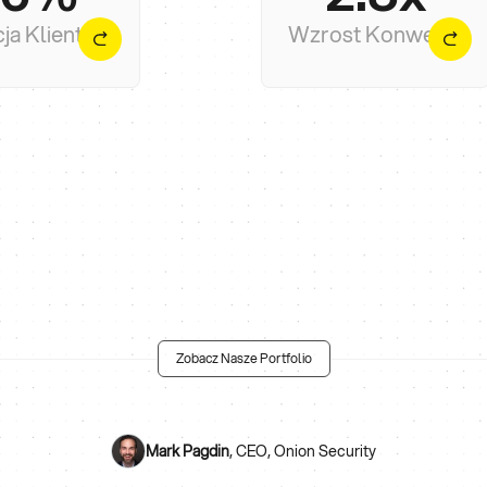
towa to dopiero pierwszy
ciągu 90 dni od urucho
ja Klientów
Wzrost Konwersji
 do realnego wzrostu.
strony.
Zobacz Nasze Portfolio
Mark Pagdin
,
CEO, Onion Security