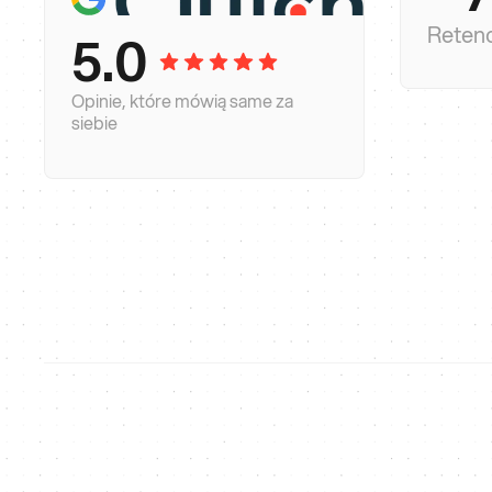
interne
Retenc
5.0
krok
Opinie, które mówią same za
siebie