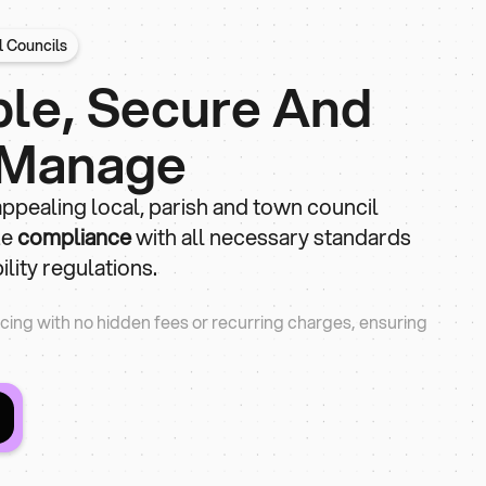
l Councils
ble, Secure And
 Manage
ppealing local, parish and town council
ze
compliance
with all necessary standards
lity regulations.
icing with no hidden fees or recurring charges, ensuring