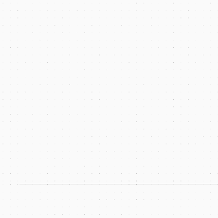
Lokalnych
We design and develop high-performance counc
London that serve communities and connects p
Book Strategy Call