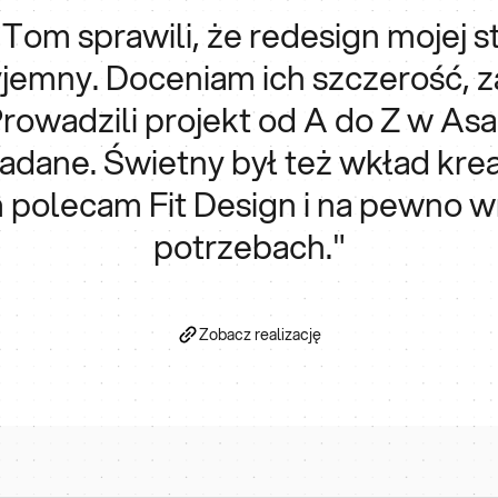
 Tom sprawili, że redesign mojej st
jemny. Doceniam ich szczerość, z
Prowadzili projekt od A do Z w Asa
dane. Świetny był też wkład krea
polecam Fit Design i na pewno w
potrzebach."
Zobacz realizację