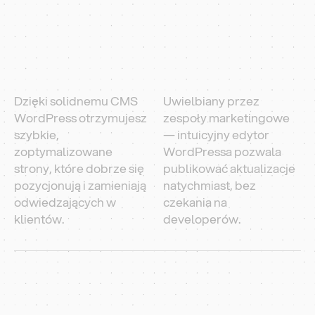
Dzięki solidnemu CMS
Uwielbiany przez
WordPress otrzymujesz
zespoły marketingowe
szybkie,
— intuicyjny edytor
zoptymalizowane
WordPressa pozwala
strony, które dobrze się
publikować aktualizacje
pozycjonują i zamieniają
natychmiast, bez
odwiedzających w
czekania na
klientów.
developerów.
Zobacz, Jak Pomagamy