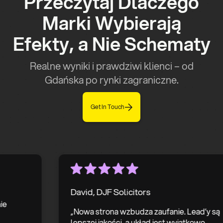
Przeczytaj Dlaczego
Marki Wybierają
Efekty, a Nie Schematy
Realne wyniki i prawdziwi klienci – od
Gdańska po rynki zagraniczne.
Get In Touch
David, DJF Solicitors
ześnie
„Nowa strona wzbudza zaufanie. Lead’
lepszej jakości, a układ jest wyjątkowo