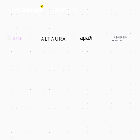
+
Menu
5 gwiazdek w Google i Clutch
Z ponad 100 opinii
Strony WordPress
Dla Twojej Firmy
Nowoczesny design, responsywne strony i lepsze
pozycje w Google — tworzone przez agencję
WordPress z Gdańska.
Zapytaj o Wycenę