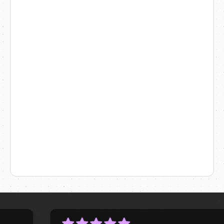
1. Wtyczki WordPress
60,000+ Wtyczek
Korzystaj z tysięcy sprawdzonych
wtyczek do każdej funkcji —
formularzy, SEO, bezpieczeństwa
czy analityki — aby rozszerzyć
możliwości swojej strony
WordPress.