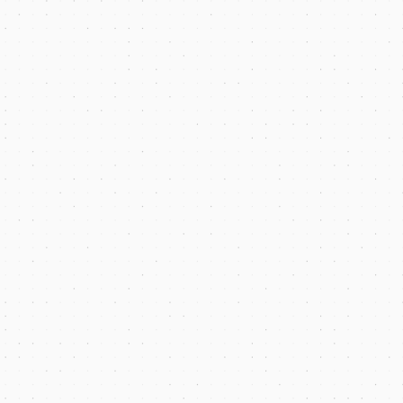
Pomagamy firmom B2B i B2C budować
profesjonalny wizerunek i osiągać mierzalne wyniki
dzięki intuicyjnym stronom WordPress.
DJF Solicitors
Szybka, nowoczesna i responsywna
strona internetowa dla wiodącej
krajowej kancelarii prawnej.