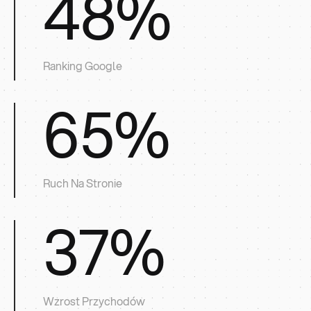
48
%
Ranking Google
65
%
Ruch Na Stronie
37
%
Wzrost Przychodów