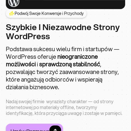
Podwój Swoje Konwersje i Przychody
Szybkie I Niezawodne Strony
WordPress
Podstawa sukcesu wielu firm i startupów —
WordPress oferuje
nieograniczone
możliwości
i
sprawdzoną stabilność
,
pozwalając tworzyć zaawansowane strony,
które angażują odbiorców i wspierają
działania biznesowe.
Nadaj swojej firmie wyrazisty charakter — od strony
internetowej po materiały offline, tworzymy
identyfikację, która przyciąga uwagę i zostaje w pamięci.