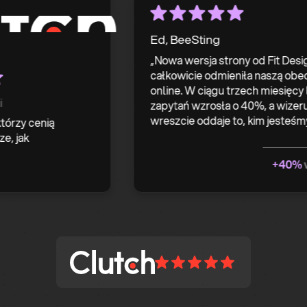
Ed, BeeSting
„Nowa wersja strony od Fit Design
całkowicie odmieniła naszą obecnoś
online. W ciągu trzech miesięcy liczb
zapytań wzrosła o 40%, a wizerunek 
wreszcie oddaje to, kim jesteśmy.”
y cenią
k
+40%
więce