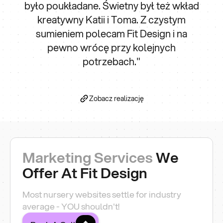
było poukładane. Świetny był też wkład
kreatywny Katii i Toma. Z czystym
sumieniem polecam Fit Design i na
pewno wrócę przy kolejnych
potrzebach."
Zobacz realizację
Marketing Services
We
Offer At Fit Design
Most nursery websites settle for industry
average - YOU shouldn't!