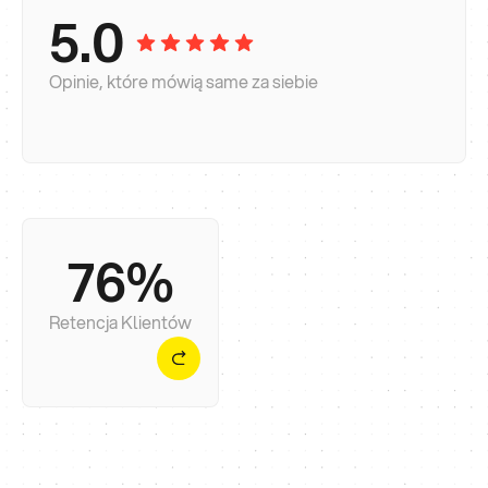
5.0
Opinie, które mówią same za siebie
76%
Stawiamy na długofalową współpracę, bo strona
internetowa to dopiero pierwszy krok do realnego
wzrostu.
Retencja Klientów