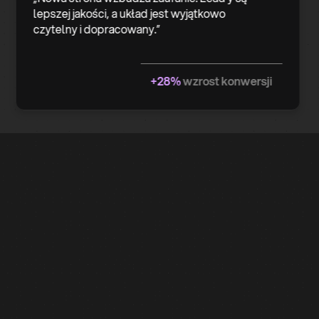
lepszej jakości, a układ jest wyjątkowo
czytelny i dopracowany.”
+28%
wzrost konwersji
Common
Questions
We’ve answered some of the most common
things our clients ask about nursery design,
development, and digital services. If you don’t
see your question - get in touch!