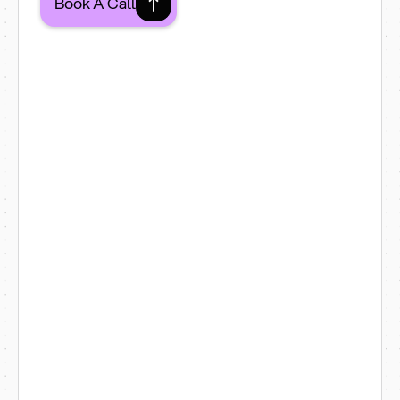
Book A Call
1. Trust-Building Design
Welcoming
Parent-Friendly
Playful & Professional
We design cheerful, family-oriented
websites that instantly
communicate trust using soft
colours, authentic imagery, and
thoughtful layouts.