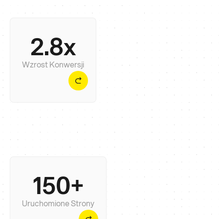
2.8x
Średnio nasi klienci notują nawet 2,8× wzrost
ruchu i konwersji w ciągu 90 dni od uruchomienia
strony.
Wzrost Konwersji
150+
Uruchomiliśmy 150+ stron na platformach takich
jak Webflow i Shopify, z opiniami na 5 gwiazdek —
bez chaosu.
Uruchomione Strony