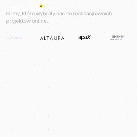
+
Menu
Firmy, które wybrały nas do realizacji swoich
projektów online.
Uzyskaj Wyniki w Ciągu 90 Dni
5-gwiazdkowa Agencja Projektowa
Projekt Strony
Internetowej
Przedszkola
Projektujemy i rozwijamy wysokiej jakości strony
internetowe dla przedszkoli w Gdansku, które
służą społecznościom i łączą ludzi.
Zarezerwuj Rozmowę